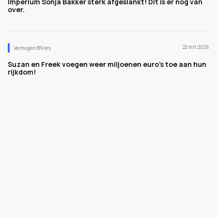
Imperium Sonja Bakker sterk afgeslankt! Dit is er nog van
over.
22 mrt 2026
Vermogen BN’ers
Suzan en Freek voegen weer miljoenen euro's toe aan hun
rijkdom!