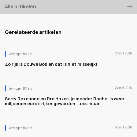
Alle artikelen
Gerelateerde artikelen
23 mrt 2026
Vermogen BN’ers
Zo rijk is Douwe Bob en dat is niet misselijk!
24 mrt 2026
Vermogen BN’ers
Sorry Roxeanne en Dre Hazes, je moeder Rachel is weer
miljoenen euro's rijker geworden. Lees maar
26 mrt 2026
Vermogen BN’ers