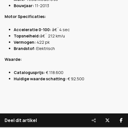
Bouwjaar:
11-2013
Motor Specificaties:
Acceleratie 0-100:
â€¨4 sec
Topsnelheid:
â€¨ 212 km/u
Vermogen:
422 pk
Brandstof:
Elektrisch
Waarde:
Catalogusprijs:
€ 118.600
Huidige waarde schatting:
€ 92.500
Deel dit artikel