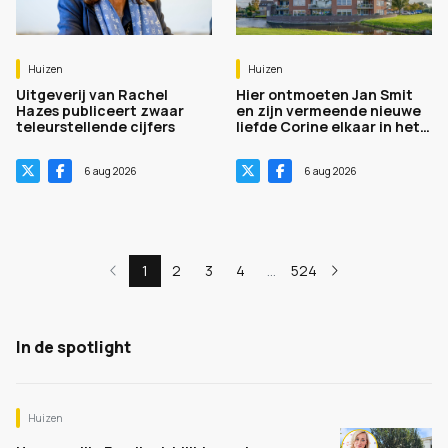
Huizen
Huizen
Uitgeverij van Rachel
Hier ontmoeten Jan Smit
Hazes publiceert zwaar
en zijn vermeende nieuwe
teleurstellende cijfers
liefde Corine elkaar in het
geheim. Zie foto's
6 aug 2026
6 aug 2026
1
2
3
4
...
524
In de spotlight
Huizen