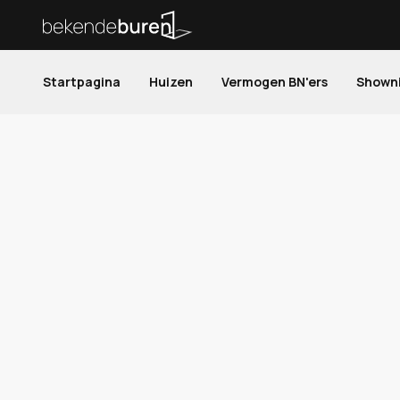
Startpagina
Huizen
Vermogen BN'ers
Shown