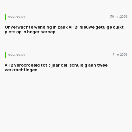
30 mrt 2026
Shownieuws
Onverwachte wending in zaak Ali B: nieuwe getuige duikt
plots op in hoger beroep
7 mei 2026
Shownieuws
Ali B veroordeeld tot 3 jaar cel: schuldig aan twee
verkrachtingen