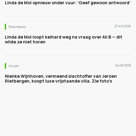
Linda de Mol opnieuw onder vuur: ‘Geef gewoon antwoord’
27 mrt 2026
Shownieuws
Linda de Mol loopt keihard weg na vraag over Ali B — dit
wilde ze niet horen
24 okt 2025
Huizen
Nienke Wijnhoven, vermeend slachtoffer van Jeroen
Rietbergen, koopt luxe vrijstaande villa. Zie foto’s