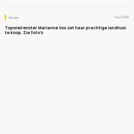
14 jul 2026
Huizen
Topwielrenster Marianne Vos zet haar prachtige landhuis
te koop. Zie foto's