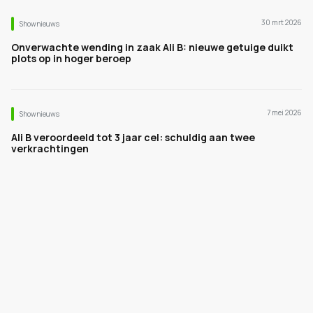
30 mrt 2026
Shownieuws
Onverwachte wending in zaak Ali B: nieuwe getuige duikt
plots op in hoger beroep
7 mei 2026
Shownieuws
Ali B veroordeeld tot 3 jaar cel: schuldig aan twee
verkrachtingen