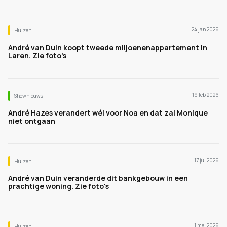
24 jan 2026
Huizen
André van Duin koopt tweede miljoenenappartement in
Laren. Zie foto’s
19 feb 2026
Shownieuws
André Hazes verandert wél voor Noa en dat zal Monique
niet ontgaan
17 jul 2026
Huizen
André van Duin veranderde dit bankgebouw in een
prachtige woning. Zie foto's
1 mei 2026
Huizen