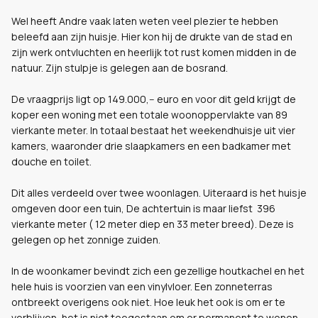
Wel heeft Andre vaak laten weten veel plezier te hebben
beleefd aan zijn huisje. Hier kon hij de drukte van de stad en
zijn werk ontvluchten en heerlijk tot rust komen midden in de
natuur. Zijn stulpje is gelegen aan de bosrand.
De vraagprijs ligt op 149.000,-- euro en voor dit geld krijgt de
koper een woning met een totale woonoppervlakte van 89
vierkante meter. In totaal bestaat het weekendhuisje uit vier
kamers, waaronder drie slaapkamers en een badkamer met
douche en toilet.
Dit alles verdeeld over twee woonlagen. Uiteraard is het huisje
omgeven door een tuin, De achtertuin is maar liefst 396
vierkante meter ( 12 meter diep en 33 meter breed). Deze is
gelegen op het zonnige zuiden.
In de woonkamer bevindt zich een gezellige houtkachel en het
hele huis is voorzien van een vinylvloer. Een zonneterras
ontbreekt overigens ook niet. Hoe leuk het ook is om er te
verblijven, het is niet toegestaan om er permanent te wonen.