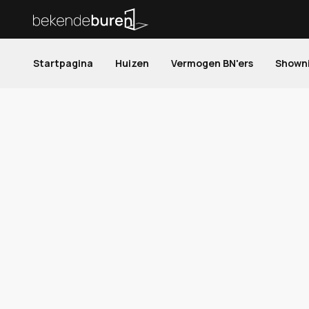
Startpagina
Huizen
Vermogen BN'ers
Shown