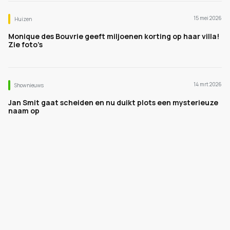
15 mei 2026
Huizen
Monique des Bouvrie geeft miljoenen korting op haar villa!
Zie foto’s
14 mrt 2026
Shownieuws
Jan Smit gaat scheiden en nu duikt plots een mysterieuze
naam op