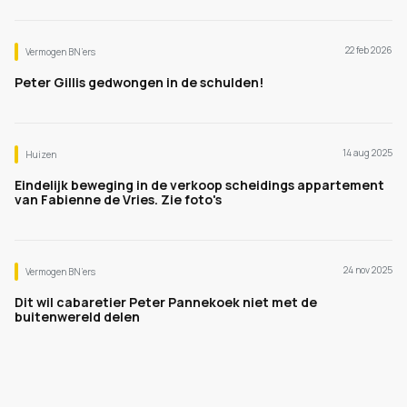
22 feb 2026
Vermogen BN’ers
Peter Gillis gedwongen in de schulden!
14 aug 2025
Huizen
Eindelijk beweging in de verkoop scheidings appartement
van Fabienne de Vries. Zie foto's
24 nov 2025
Vermogen BN’ers
Dit wil cabaretier Peter Pannekoek niet met de
buitenwereld delen