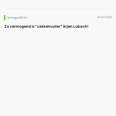
24 mrt 2025
Vermogen BN’ers
Zo vermogend is "zakkenvuller" Arjen Lubach!