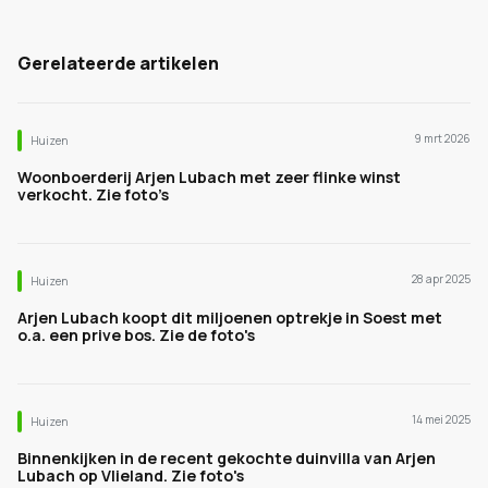
Gerelateerde artikelen
9 mrt 2026
Huizen
Woonboerderij Arjen Lubach met zeer flinke winst
verkocht. Zie foto’s
28 apr 2025
Huizen
Arjen Lubach koopt dit miljoenen optrekje in Soest met
o.a. een prive bos. Zie de foto's
14 mei 2025
Huizen
Binnenkijken in de recent gekochte duinvilla van Arjen
Lubach op Vlieland. Zie foto's