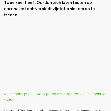
Twee keer heeft Gordon zich laten testen op
corona en toch verbiedt zijn internist om op te
treden
Neushoorntje van 1 week gered van stropers. Zie aandoenlijke
video
Lang had Gordon zich al verheugd op weer als zanger op te