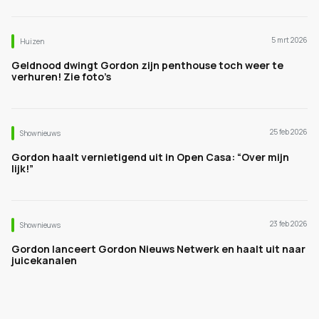
5 mrt 2026
Huizen
Geldnood dwingt Gordon zijn penthouse toch weer te
verhuren! Zie foto’s
25 feb 2026
Shownieuws
Gordon haalt vernietigend uit in Open Casa: “Over mijn
lijk!”
23 feb 2026
Shownieuws
Gordon lanceert Gordon Nieuws Netwerk en haalt uit naar
juicekanalen