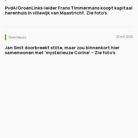
PvdA/GroenLinks-leider Frans Timmermans koopt kapitaal
herenhuis in villawijk van Maastricht. Zie foto’s
22 mrt 2026
Shownieuws
Jan Smit doorbreekt stilte, maar zou binnenkort hier
samenwonen met ‘mysterieuze Corine’ – Zie foto’s