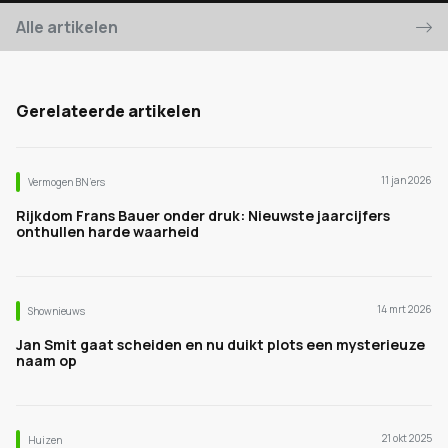
Alle artikelen
Gerelateerde artikelen
11 jan 2026
Vermogen BN’ers
Rijkdom Frans Bauer onder druk: Nieuwste jaarcijfers
onthullen harde waarheid
14 mrt 2026
Shownieuws
Jan Smit gaat scheiden en nu duikt plots een mysterieuze
naam op
21 okt 2025
Huizen