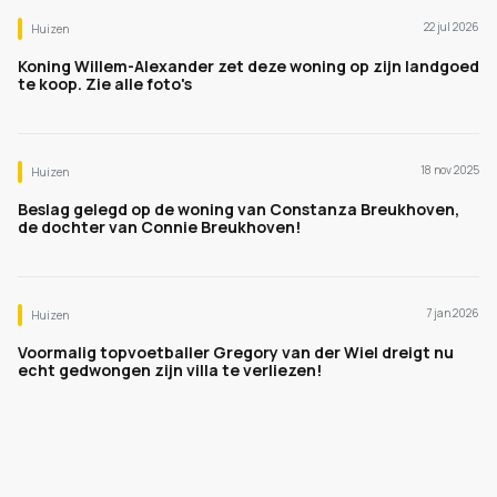
22 jul 2026
Huizen
Koning Willem-Alexander zet deze woning op zijn landgoed
te koop. Zie alle foto's
18 nov 2025
Huizen
Beslag gelegd op de woning van Constanza Breukhoven,
de dochter van Connie Breukhoven!
7 jan 2026
Huizen
Voormalig topvoetballer Gregory van der Wiel dreigt nu
echt gedwongen zijn villa te verliezen!