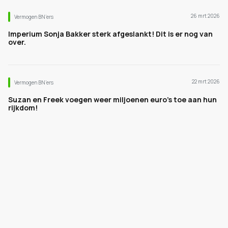
26 mrt 2026
Vermogen BN’ers
Imperium Sonja Bakker sterk afgeslankt! Dit is er nog van
over.
22 mrt 2026
Vermogen BN’ers
Suzan en Freek voegen weer miljoenen euro's toe aan hun
rijkdom!