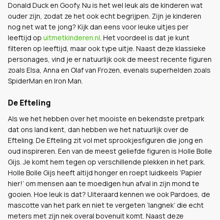
Donald Duck en Goofy. Nu is het wel leuk als de kinderen wat
ouder zijn, zodat ze het ook echt begrijpen. Zijn je kinderen
nog net wat te jong? Kijk dan eens voor leuke uitjes per
leeftijd op
uitmetkinderen.nl
. Het voordeel is dat je kunt
filteren op leeftijd, maar ook type uitje. Naast deze klassieke
personages, vind je er natuurlijk ook de meest recente figuren
zoals Elsa, Anna en Olaf van Frozen, evenals superhelden zoals
SpiderMan en Iron Man.
De Efteling
Als we het hebben over het mooiste en bekendste pretpark
dat ons land kent, dan hebben we het natuurlijk over de
Efteling. De Efteling zit vol met sprookjesfiguren die jong en
oud inspireren. Een van de meest geliefde figuren is Holle Bolle
Gijs. Je komt hem tegen op verschillende plekken in het park.
Holle Bolle Gijs heeft altijd honger en roept luidkeels ‘Papier
hier!’ om mensen aan te moedigen hun afval in zijn mond te
gooien. Hoe leuk is dat? Uiteraard kennen we ook Pardoes, de
mascotte van het park en niet te vergeten ‘langnek’ die echt
meters met zijn nek overal bovenuit komt. Naast deze