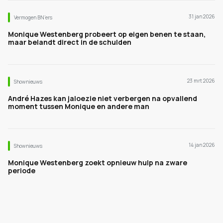
31 jan 2026
Vermogen BN’ers
Monique Westenberg probeert op eigen benen te staan,
maar belandt direct in de schulden
23 mrt 2026
Shownieuws
André Hazes kan jaloezie niet verbergen na opvallend
moment tussen Monique en andere man
14 jan 2026
Shownieuws
Monique Westenberg zoekt opnieuw hulp na zware
periode