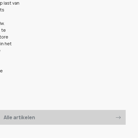
 last van
ts
Mw.
 te
ntore
in het
e
te
Alle artikelen