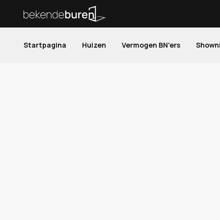
Startpagina
Huizen
Vermogen BN'ers
Shown