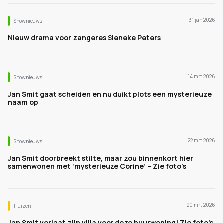
31 jan 2026
Shownieuws
Nieuw drama voor zangeres Sieneke Peters
14 mrt 2026
Shownieuws
Jan Smit gaat scheiden en nu duikt plots een mysterieuze
naam op
22 mrt 2026
Shownieuws
Jan Smit doorbreekt stilte, maar zou binnenkort hier
samenwonen met ‘mysterieuze Corine’ – Zie foto’s
20 mrt 2026
Huizen
Jan Smit verlaat zijn villa voor deze huurwoning! Zie foto’s