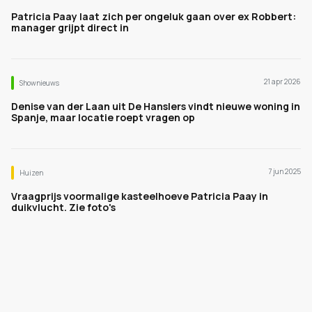
Patricia Paay laat zich per ongeluk gaan over ex Robbert:
manager grijpt direct in
21 apr 2026
Shownieuws
Denise van der Laan uit De Hanslers vindt nieuwe woning in
Spanje, maar locatie roept vragen op
7 jun 2025
Huizen
Vraagprijs voormalige kasteelhoeve Patricia Paay in
duikvlucht. Zie foto's