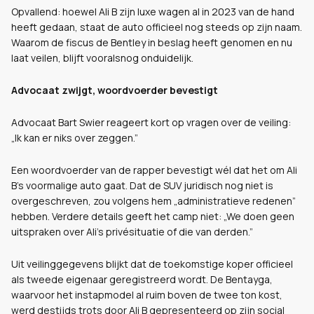
Opvallend: hoewel Ali B zijn luxe wagen al in 2023 van de hand
heeft gedaan, staat de auto officieel nog steeds op zijn naam.
Waarom de fiscus de Bentley in beslag heeft genomen en nu
laat veilen, blijft vooralsnog onduidelijk.
Advocaat zwijgt, woordvoerder bevestigt
Advocaat Bart Swier reageert kort op vragen over de veiling:
„Ik kan er niks over zeggen.”
Een woordvoerder van de rapper bevestigt wél dat het om Ali
B’s voormalige auto gaat. Dat de SUV juridisch nog niet is
overgeschreven, zou volgens hem „administratieve redenen”
hebben. Verdere details geeft het camp niet: „We doen geen
uitspraken over Ali’s privésituatie of die van derden.”
Uit veilinggegevens blijkt dat de toekomstige koper officieel
als tweede eigenaar geregistreerd wordt. De Bentayga,
waarvoor het instapmodel al ruim boven de twee ton kost,
werd destijds trots door Ali B gepresenteerd op zijn social