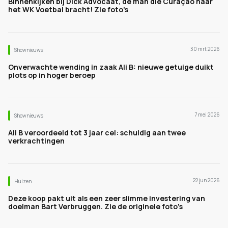
Binnenkijken bij Dick Advocaat, de man die Curaçao naar
het WK Voetbal bracht! Zie foto's
30 mrt 2026
Shownieuws
Onverwachte wending in zaak Ali B: nieuwe getuige duikt
plots op in hoger beroep
7 mei 2026
Shownieuws
Ali B veroordeeld tot 3 jaar cel: schuldig aan twee
verkrachtingen
22 jun 2026
Huizen
Deze koop pakt uit als een zeer slimme investering van
doelman Bart Verbruggen. Zie de originele foto's