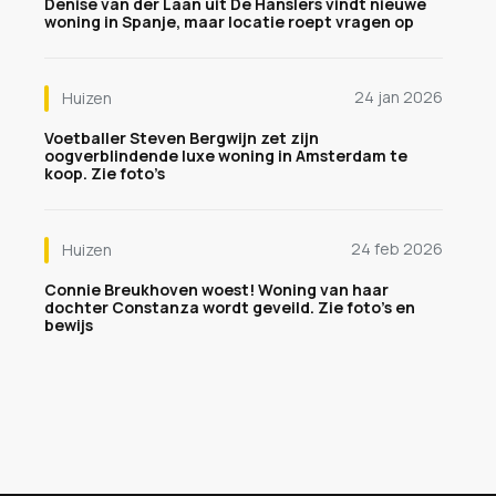
Denise van der Laan uit De Hanslers vindt nieuwe
woning in Spanje, maar locatie roept vragen op
24 jan 2026
Huizen
Voetballer Steven Bergwijn zet zijn
oogverblindende luxe woning in Amsterdam te
koop. Zie foto’s
24 feb 2026
Huizen
Connie Breukhoven woest! Woning van haar
dochter Constanza wordt geveild. Zie foto's en
bewijs