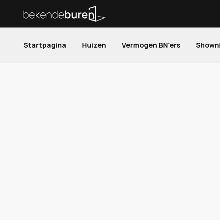
Startpagina
Huizen
Vermogen BN'ers
Shown