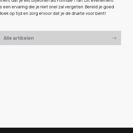
ent dat je wilt bijwonen als Formule 1 fan. Dit evenement
s een ervaring die je niet snel zal vergeten. Bereid je goed
Boek op tijd en zorg ervoor dat je de drukte voor bent!
Alle artikelen