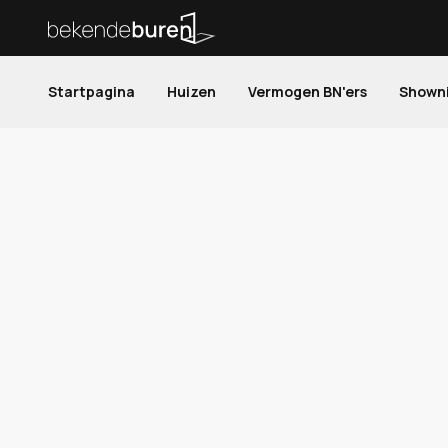
Startpagina
Huizen
Vermogen BN'ers
Shown