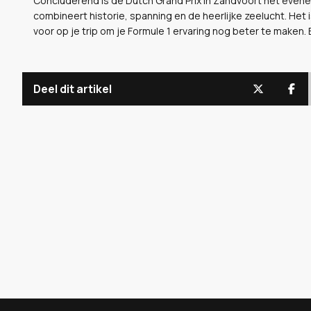
Concluderend is de Dutch Grand Prix in Zandvoort het evenem
combineert historie, spanning en de heerlijke zeelucht. Het i
voor op je trip om je Formule 1 ervaring nog beter te maken. 
Deel dit artikel