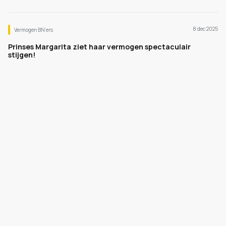
8 dec 2025
Vermogen BN’ers
Prinses Margarita ziet haar vermogen spectaculair
stijgen!