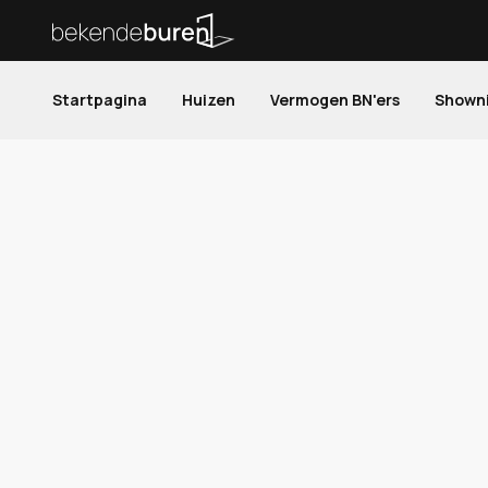
Startpagina
Huizen
Vermogen BN'ers
Shown