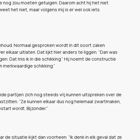
 nog zou moeten getuigen. Daarom acht hij het niet
weet het niet, maar volgens mij is er wel ook iets
inhoud. Normaal gesproken wordt in dit soort zaken
r elkaar uitlaten. Dat lijkt hier anders te liggen. “Dan was
n. Dat mis ik in die schikking.” Hij noemt de constructie
een merkwaardige schikking.”
ide partijen zich nog steeds vrij kunnen uitspreken over de
vastzitten. “Ze kunnen elkaar dus nog helemaal zwartmaken,
tart wordt. Bijzonder.”
e situatie kijkt dan voorheen. “Ik denk in elk geval dat ze