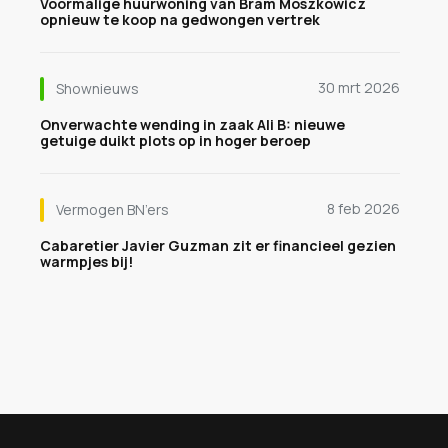
Voormalige huurwoning van Bram Moszkowicz
opnieuw te koop na gedwongen vertrek
30 mrt 2026
Shownieuws
Onverwachte wending in zaak Ali B: nieuwe
getuige duikt plots op in hoger beroep
8 feb 2026
Vermogen BN’ers
Cabaretier Javier Guzman zit er financieel gezien
warmpjes bij!