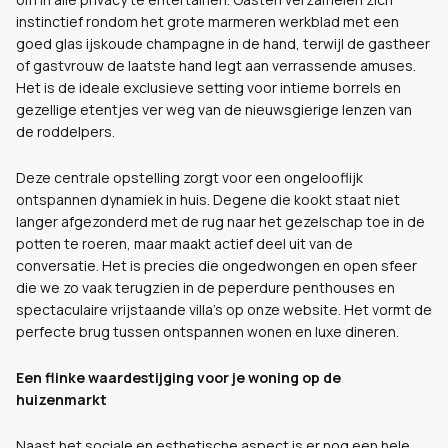
instinctief rondom het grote marmeren werkblad met een
goed glas ijskoude champagne in de hand, terwijl de gastheer
of gastvrouw de laatste hand legt aan verrassende amuses.
Het is de ideale exclusieve setting voor intieme borrels en
gezellige etentjes ver weg van de nieuwsgierige lenzen van
de roddelpers.
Deze centrale opstelling zorgt voor een ongelooflijk
ontspannen dynamiek in huis. Degene die kookt staat niet
langer afgezonderd met de rug naar het gezelschap toe in de
potten te roeren, maar maakt actief deel uit van de
conversatie. Het is precies die ongedwongen en open sfeer
die we zo vaak terugzien in de peperdure penthouses en
spectaculaire vrijstaande villa's op onze website. Het vormt de
perfecte brug tussen ontspannen wonen en luxe dineren.
Een flinke waardestijging voor je woning op de
huizenmarkt
Naast het sociale en esthetische aspect is er nog een hele