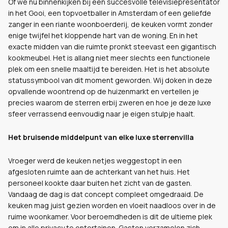
Of we nu binnenkijken bij een succesvolle televisiepresentator
in het Gooi, een topvoetballer in Amsterdam of een geliefde
zanger in een riante woonboerderij, de keuken vormt zonder
enige twijfel het kloppende hart van de woning. En in het
exacte midden van die ruimte pronkt steevast een gigantisch
kookmeubel. Het is allang niet meer slechts een functionele
plek om een snelle maaltijd te bereiden. Het is het absolute
statussymbool van dit moment geworden. Wij doken in deze
opvallende woontrend op de huizenmarkt en vertellen je
precies waarom de sterren erbij zweren en hoe je deze luxe
sfeer verrassend eenvoudig naar je eigen stulpje haalt.
Het bruisende middelpunt van elke luxe sterrenvilla
Vroeger werd de keuken netjes weggestopt in een
afgesloten ruimte aan de achterkant van het huis. Het
personeel kookte daar buiten het zicht van de gasten.
Vandaag de dag is dat concept compleet omgedraaid. De
keuken mag juist gezien worden en vloeit naadloos over in de
ruime woonkamer. Voor beroemdheden is dit de ultieme plek
om in alle privacy te entertainen. Gasten verzamelen zich