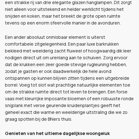
een strakke rij van drie elegante glazen hanglampen. Dit zorgt
niet alleen voor uitstekend en helder werklicht tijdens het
snijden en koken, maar het breekt de grote open ruimte
tevens op een enorm sfeervolle manier in de avonduren.
Een ander absoluut onmisbaar element is uiterst
comfortabele zitgelegenheid. Een paar luxe barkrukken
bekleed met weelderig zacht fluweel of hoogwaardig dik leer
nodigen direct uit om urenlang aan te schuiven. Zorg ervoor
dat de krukken een zeer goede stevige rugleuning hebben,
zodat je gasten er ook daadwerkelijk de hele avond
ontspannen op kunnen blijven zitten tijdens een uitgebreide
borrel. Voeg tot slot wat prachtige natuurlijke elementen toe
om de strakke ruimte direct tot leven te brengen. Een forse
vaas met kleurrijke imposante bloemen of een robuuste ronde
snijplank met verse geurende kruidenplantjes geeft het
geheel exact die warme en weelderige uitstraling die we zo
graag spotten bij de BNers thuis.
Genieten van het ultieme dagelijkse woongeluk