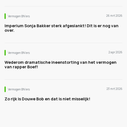
26 mrt 2026
Vermogen BN’ers
Imperium Sonja Bakker sterk afgeslankt! Dit is er nog van
over.
2 apr 2026
Vermogen BN’ers
Wederom dramatische ineenstorting van het vermogen
van rapper Boef!
23 mrt 2026
Vermogen BN’ers
Zo rijk is Douwe Bob en dat is niet misselijk!