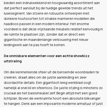
bieden een indrukwekkend en hoogwaardig assortiment aan
dat perfect aansluit bij de huidige gewilde trends uit het
luxesegment. Van stoere en robuuste ontwerpen met
donkere houtsoorten tot strakke marmeren modellen die
naadloos passen in een modern interieur. Het enorme
voordeel is dat deze vrijstaande meubels relatief eenvoudig in
de ruimte te plaatsen zijn, zonder dat er direct een
gigantische en maandenlange verbouwing met nieuw
leidingwerk aan te pas hoeft te komen.
De onmisbare elementen voor een echte showbizz
uitstraling
Om die kenmerkende sfeer uit de beroemde woonbladen te
creëren, draait alles om de juiste aankleding en zeer
doordachte details. Een gigantisch leeg werkblad oogt
namelijk al snel kil en sfeerloos. De juiste styling is minstens zo
cruciaal als het basismeubel zelf. Begin altijd met een goed
lichtplan. Boven de werkruimte hoort een absolute blikvanger
te hangen. Denk aan een imposante moderne armatuur of juist