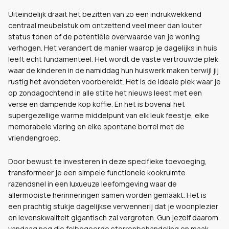
Uiteindelijk draait het bezitten van zo een indrukwekkend
centraal meubelstuk om ontzettend veel meer dan louter
status tonen of de potentiële overwaarde van je woning
verhogen. Het verandert de manier waarop je dagelijks in huis
leeft echt fundamenteel. Het wordt de vaste vertrouwde plek
waar de kinderen in de namiddag hun huiswerk maken terwijl jij
rustig het avondeten voorbereidt. Het is de ideale plek waar je
op zondagochtend in alle stilte het nieuws leest met een
verse en dampende kop koffie. En het is bovenal het
supergezellige warme middelpunt van elk leuk feestje, elke
memorabele viering en elke spontane borrel met de
vriendengroep.
Door bewust te investeren in deze specifieke toevoeging,
transformeer je een simpele functionele kookruimte
razendsnel in een luxueuze leefomgeving waar de
allermooiste herinneringen samen worden gemaakt. Het is
een prachtig stukje dagelijkse verwennerij dat je woonplezier
en levenskwaliteit gigantisch zal vergroten. Gun jezelf daarom
vandaag nog die felbegeerde sterrenbehandeling en maak