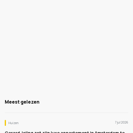
Meest gelezen
7 jul 2026
Huizen
Gerard Joling zet zijn luxe appartement in Amsterdam te