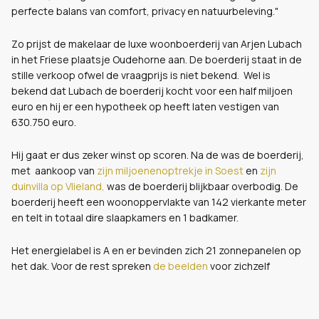
perfecte balans van comfort, privacy en natuurbeleving."
Zo prijst de makelaar de luxe woonboerderij van Arjen Lubach
in het Friese plaatsje Oudehorne aan. De boerderij staat in de
stille verkoop ofwel de vraagprijs is niet bekend. Wel is
bekend dat Lubach de boerderij kocht voor een half miljoen
euro en hij er een hypotheek op heeft laten vestigen van
630.750 euro.
Hij gaat er dus zeker winst op scoren. Na de was de boerderij,
met aankoop van
zijn miljoenenoptrekje in Soest
en
zijn
duinvilla op Vlieland,
was de boerderij blijkbaar overbodig. De
boerderij heeft een woonoppervlakte van 142 vierkante meter
en telt in totaal dire slaapkamers en 1 badkamer.
Het energielabel is A en er bevinden zich 21 zonnepanelen op
het dak. Voor de rest spreken
de beelden
voor zichzelf