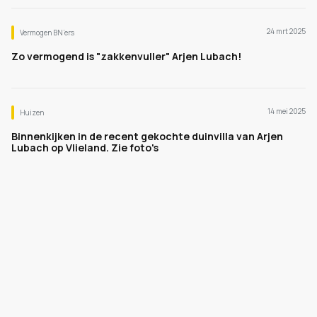
24 mrt 2025
Vermogen BN’ers
Zo vermogend is "zakkenvuller" Arjen Lubach!
14 mei 2025
Huizen
Binnenkijken in de recent gekochte duinvilla van Arjen
Lubach op Vlieland. Zie foto's