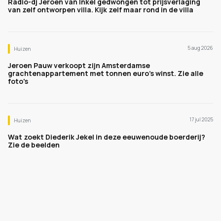
Radio-dj Jeroen van Inkel gedwongen tot prijsverlaging
van zelf ontworpen villa. Kijk zelf maar rond in de villa
5 aug 2026
Huizen
Jeroen Pauw verkoopt zijn Amsterdamse
grachtenappartement met tonnen euro's winst. Zie alle
foto's
17 jul 2025
Huizen
Wat zoekt Diederik Jekel in deze eeuwenoude boerderij?
Zie de beelden