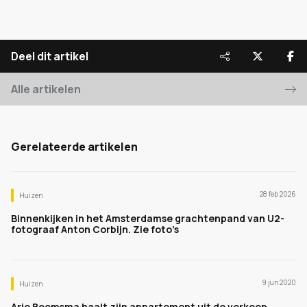
Deel dit artikel
Alle artikelen
Gerelateerde artikelen
28 feb 2026
Huizen
Binnenkijken in het Amsterdamse grachtenpand van U2-
fotograaf Anton Corbijn. Zie foto’s
9 jun 2020
Huizen
Arie Boomsma haalt zijn appartement uit de verkoop.