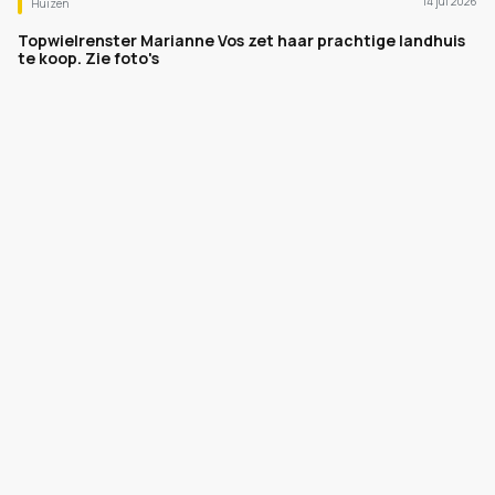
14 jul 2026
Huizen
Topwielrenster Marianne Vos zet haar prachtige landhuis
te koop. Zie foto's