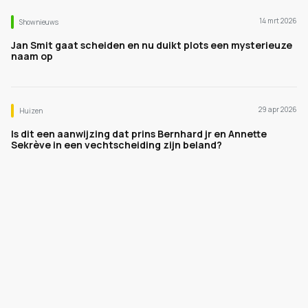
14 mrt 2026
Shownieuws
Jan Smit gaat scheiden en nu duikt plots een mysterieuze
naam op
29 apr 2026
Huizen
Is dit een aanwijzing dat prins Bernhard jr en Annette
Sekrève in een vechtscheiding zijn beland?