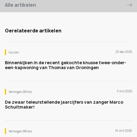
Alle artikelen
Gerelateerde artikelen
23 dec 2025
Huizen
Binnenkijken in de recent gekochte knusse twee-onder-
een-kapwoning van Thomas van Groningen
3 mrt 2025
Vermogen BN’ers
De zwaar teleurstellende jaarcijfers van zanger Marco
Schuitmaker!
16 mrt 2026
Vermogen BN’ers