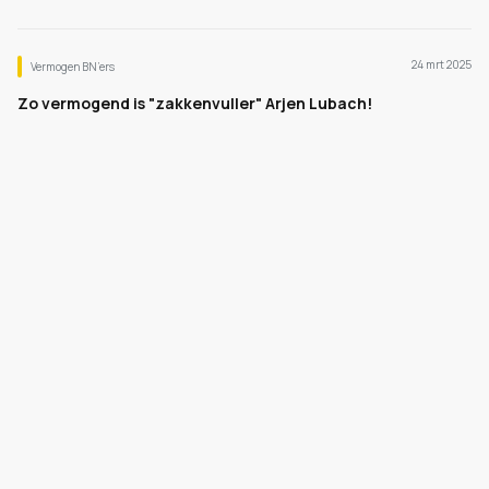
24 mrt 2025
Vermogen BN’ers
Zo vermogend is "zakkenvuller" Arjen Lubach!