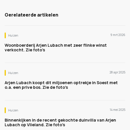
Gerelateerde artikelen
9 mrt 2026
Huizen
Woonboerderij Arjen Lubach met zeer flinke winst
verkocht. Zie foto’s
28 apr 2025
Huizen
Arjen Lubach koopt dit miljoenen optrekje in Soest met
o.a. een prive bos. Zie de foto's
14 mei 2025
Huizen
Binnenkijken in de recent gekochte duinvilla van Arjen
Lubach op Vlieland. Zie foto's