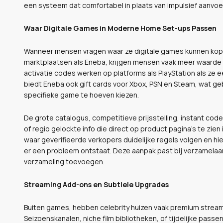
een systeem dat comfortabel in plaats van impulsief aanvoel
Waar Digitale Games in Moderne Home Set-ups Passen
Wanneer mensen vragen waar ze digitale games kunnen kopen, 
marktplaatsen als Eneba, krijgen mensen vaak meer waarde v
activatie codes werken op platforms als PlayStation als ze e
biedt Eneba ook gift cards voor Xbox, PSN en Steam, wat g
specifieke game te hoeven kiezen.
De grote catalogus, competitieve prijsstelling, instant code
of regio gelockte info die direct op product pagina’s te zie
waar geverifieerde verkopers duidelijke regels volgen en h
er een probleem ontstaat. Deze aanpak past bij verzamelaars
verzameling toevoegen.
Streaming Add-ons en Subtiele Upgrades
Buiten games, hebben celebrity huizen vaak premium streami
Seizoenskanalen, niche film bibliotheken, of tijdelijke pas