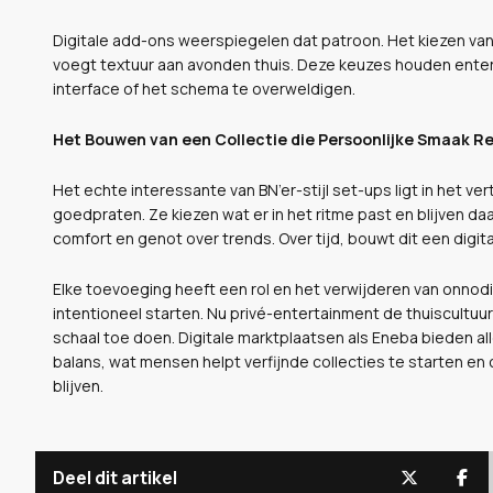
Digitale add-ons weerspiegelen dat patroon. Het kiezen va
voegt textuur aan avonden thuis. Deze keuzes houden ente
interface of het schema te overweldigen.
Het Bouwen van een Collectie die Persoonlijke Smaak R
Het echte interessante van BN’er-stijl set-ups ligt in het 
goedpraten. Ze kiezen wat er in het ritme past en blijven d
comfort en genot over trends. Over tijd, bouwt dit een digita
Elke toevoeging heeft een rol en het verwijderen van onnod
intentioneel starten. Nu privé-entertainment de thuiscultuu
schaal toe doen. Digitale marktplaatsen als Eneba bieden al
balans, wat mensen helpt verfijnde collecties te starten en c
blijven.
Deel dit artikel