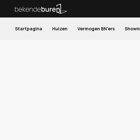
Startpagina
Huizen
Vermogen BN'ers
Shown