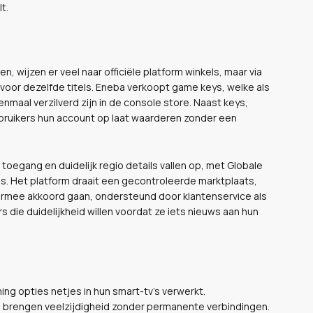
t.
wijzen er veel naar officiële platform winkels, maar via
oor dezelfde titels. Eneba verkoopt game keys, welke als
enmaal verzilverd zijn in de console store. Naast keys,
ebruikers hun account op laat waarderen zonder een
 toegang en duidelijk regio details vallen op, met Globale
n is. Het platform draait een gecontroleerde marktplaats,
iermee akkoord gaan, ondersteund door klantenservice als
 die duidelijkheid willen voordat ze iets nieuws aan hun
ng opties netjes in hun smart-tv’s verwerkt.
sen brengen veelzijdigheid zonder permanente verbindingen.