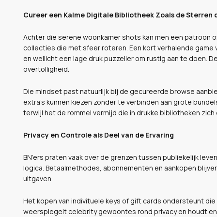
Cureer een Kalme Digitale Bibliotheek Zoals de Sterren
Achter die serene woonkamer shots kan men een patroon o
collecties die met sfeer roteren. Een kort verhalende gam
en wellicht een lage druk puzzeller om rustig aan te doen. Dez
overtolligheid.
Die mindset past natuurlijk bij de gecureerde browse aanb
extra’s kunnen kiezen zonder te verbinden aan grote bundel
terwijl het de rommel vermijd die in drukke bibliotheken zic
Privacy en Controle als Deel van de Ervaring
BN’ers praten vaak over de grenzen tussen publiekelijk leven
logica. Betaalmethodes, abonnementen en aankopen blijven 
uitgaven.
Het kopen van indivituele keys of gift cards ondersteunt die 
weerspiegelt celebrity gewoontes rond privacy en houdt ent