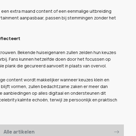
n een extra maand content of een eenmalige uitbreiding
rtainment aanpasbaar, passen bij stemmingen zonder het
eflecteert
vertrouwen. Bekende huiseigenaren zullen zelden hun keuzes
aarbij. Fans kunnen hetzelfde doen door het focussen op
le plank die gecureerd aanvoelt in plaats van overvol.
ige content wordt makkelijker wanneer keuzes klein en
r blijft vormen, zullen bedachtzame zaken er meer dan
le aanbiedingen op alles digitaal en ondersteunen dit
elebrity kalmte echoën, terwijl ze persoonlijk en praktisch
Alle artikelen