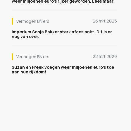
weer miljoenen euro's rijker geworden. Lees maar
26 mrt 2026
Vermogen BN’ers
Imperium Sonja Bakker sterk afgeslankt! Dit is er
nog van over.
22 mrt 2026
Vermogen BN’ers
Suzan en Freek voegen weer miljoenen euro's toe
aan hun rijkdom!