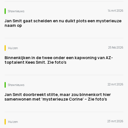
14 mrt 2026
Shownieuws
Jan Smit gaat scheiden en nu duikt plots een mysterieuze
naam op
25 feb 2026
Huizen
Binnenkijken in de twee onder een kapwoning van AZ-
toptalent Kees Smit. Zie foto’s
22 mrt 2026
Shownieuws
Jan Smit doorbreekt stilte, maar zou binnenkort hier
samenwonen met ‘mysterieuze Corine’ – Zie foto’s
23 mrt 2026
Huizen