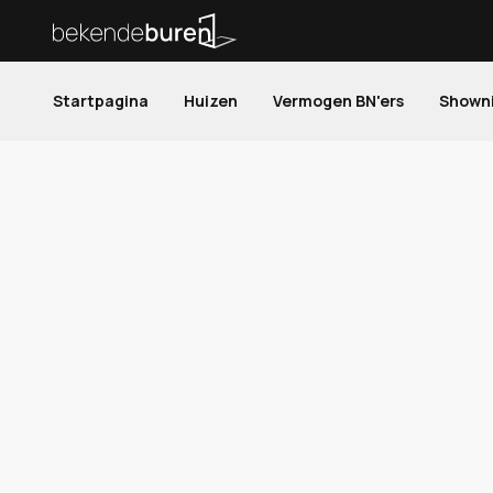
Startpagina
Huizen
Vermogen BN'ers
Shown