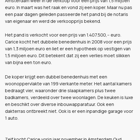
Amsterdam weer in de verkoop voor een prijs van 1,5 miljoen
euro. In maart was het raak en vond zij een koper. Maar nu pas
een paar dagen geleden passeerde het pand bij de notaris
van eigenaar en werd de verkoopprijs bekend.
Het pand is verkocht voor een prijs van 1.407.500,-- euro.
Carice kocht het dubbele benedenhuis in 2008 voor een prijs
van 1,3 miljoen euro en liet er een hypotheek op vestigen van
1,5 miljoen euro. Dit betekent dat zij een verlies moet slikken
van bijna een ton euro.
De koper krijgt een dubbel benedenhuis met een
woonoppervlakte van 199 vierkante meter. Het aantal kamers
bedraagt vier, waaronder drie slaapkamers plus twee
badkamers, verdeeld over twee woonlagen. De keuken is luxe
en beschikt over diverse inbouwapparatuur. Ook een
dakterras ontbreekt niet. Ook is er een inpandige garage voor
1 auto.
Zelf kocht Carice vorig jaar november in Amsterdam Oud