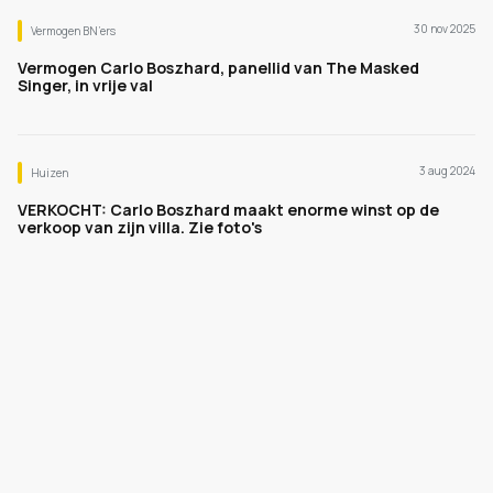
30 nov 2025
Vermogen BN’ers
Vermogen Carlo Boszhard, panellid van The Masked
Singer, in vrije val
3 aug 2024
Huizen
VERKOCHT: Carlo Boszhard maakt enorme winst op de
verkoop van zijn villa. Zie foto's