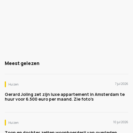
Meest gelezen
7 jul 2026
Huizen
Gerard Joling zet zijn luxe appartement in Amsterdam te
huur voor 6.500 euro per maand. Zie foto's
10 jul 2026
Huizen
Zoon en dochter zetten woonboerderij van overleden