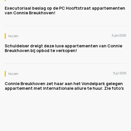
Executoriaal beslag op de PC Hooftstraat appartementen
van Connie Breukhoven!
6 jan 2026
Huizen
Schuldeiser dreigt deze luxe appartementen van Connie
Breukhoven bij opbod te verkopen!
9 jul 2025
Huizen
Connie Breukhoven zet haar aan het Vondelpark gelegen
appartement met internationale allure te huur. Zie foto’s