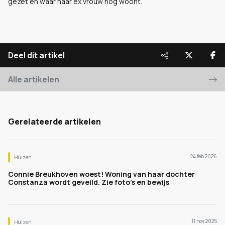
gezet en waar haar ex vrouw nog woont.
Deel dit artikel
Alle artikelen
Gerelateerde artikelen
24 feb 2026
Huizen
Connie Breukhoven woest! Woning van haar dochter
Constanza wordt geveild. Zie foto's en bewijs
11 nov 2025
Huizen