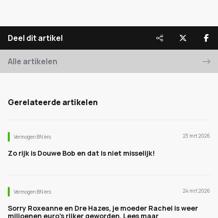
Deel dit artikel
Alle artikelen
Gerelateerde artikelen
23 mrt 2026
Vermogen BN’ers
Zo rijk is Douwe Bob en dat is niet misselijk!
24 mrt 2026
Vermogen BN’ers
Sorry Roxeanne en Dre Hazes, je moeder Rachel is weer
miljoenen euro's rijker geworden. Lees maar