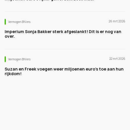
26 mrt 2026
Vermogen BN’ers
Imperium Sonja Bakker sterk afgeslankt! Dit is er nog van
over.
22 mrt 2026
Vermogen BN’ers
Suzan en Freek voegen weer miljoenen euro's toe aan hun
rijkdom!