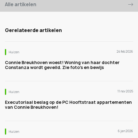
Alle artikelen
Gerelateerde artikelen
24 feb 2026
Huizen
Connie Breukhoven woest! Woning van haar dochter
Constanza wordt geveild. Zie foto's en bewijs
11 nov 2025
Huizen
Executoriaal beslag op de PC Hooftstraat appartementen
van Connie Breukhoven!
6 jan 2026
Huizen