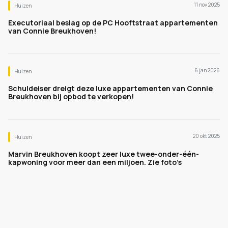
11 nov 2025
Huizen
Executoriaal beslag op de PC Hooftstraat appartementen
van Connie Breukhoven!
6 jan 2026
Huizen
Schuldeiser dreigt deze luxe appartementen van Connie
Breukhoven bij opbod te verkopen!
20 okt 2025
Huizen
Marvin Breukhoven koopt zeer luxe twee-onder-één-
kapwoning voor meer dan een miljoen. Zie foto’s