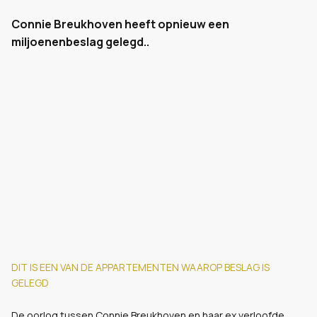
Connie Breukhoven heeft opnieuw een
miljoenenbeslag gelegd..
DIT IS EEN VAN DE APPARTEMENTEN WAAROP BESLAG IS
GELEGD
De oorlog tussen Connie Breukhoven en haar ex verloofde