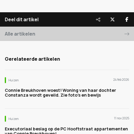
Deel dit artikel
Alle artikelen
Gerelateerde artikelen
24 feb 2026
Huizen
Connie Breukhoven woest! Woning van haar dochter
Constanza wordt geveild. Zie foto's en bewijs
11 nov 2025
Huizen
Executoriaal beslag op de PC Hooftstraat appartementen
van Connie Breukhoven!