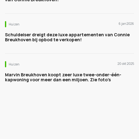
6 jan 2026
Huizen
Schuldeiser dreigt deze luxe appartementen van Connie
Breukhoven bij opbod te verkopen!
20 okt 2025
Huizen
Marvin Breukhoven koopt zeer luxe twee-onder-één-
kapwoning voor meer dan een miljoen. Zie foto’s