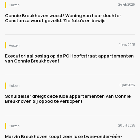
24 feb 2026
Huizen
Connie Breukhoven woest! Woning van haar dochter
Constanza wordt geveild. Zie foto's en bewijs
11 nov 2025
Huizen
Executoriaal beslag op de PC Hooftstraat appartementen
van Connie Breukhoven!
6 jan 2026
Huizen
Schuldeiser dreigt deze luxe appartementen van Connie
Breukhoven bij opbod te verkopen!
20 okt 2025
Huizen
Marvin Breukhoven koopt zeer luxe twee-onder-één-