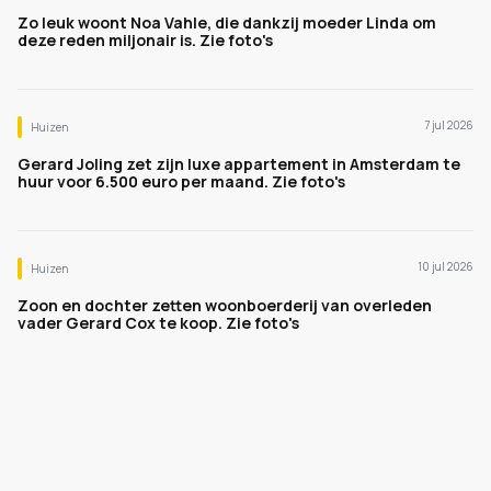
Zo leuk woont Noa Vahle, die dankzij moeder Linda om
deze reden miljonair is. Zie foto's
7 jul 2026
Huizen
Gerard Joling zet zijn luxe appartement in Amsterdam te
huur voor 6.500 euro per maand. Zie foto's
10 jul 2026
Huizen
Zoon en dochter zetten woonboerderij van overleden
vader Gerard Cox te koop. Zie foto's