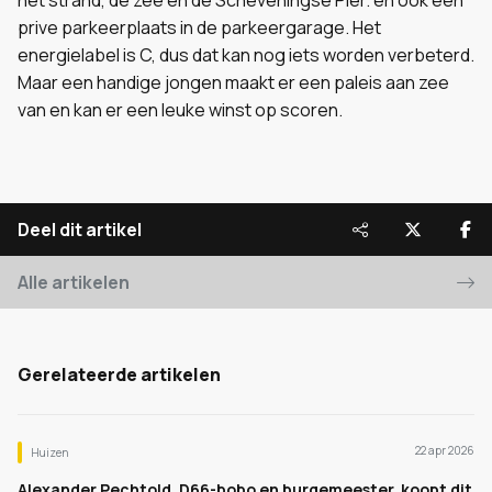
het strand, de zee en de Scheveningse Pier. en ook een
prive parkeerplaats in de parkeergarage. Het
energielabel is C, dus dat kan nog iets worden verbeterd.
Maar een handige jongen maakt er een paleis aan zee
van en kan er een leuke winst op scoren.
Deel dit artikel
Alle artikelen
Gerelateerde artikelen
22 apr 2026
Huizen
Alexander Pechtold, D66-bobo en burgemeester, koopt dit