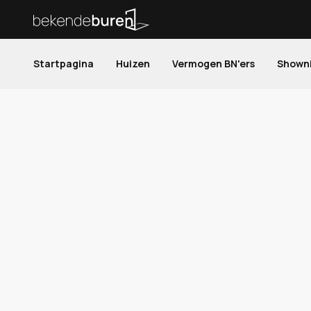
Startpagina
Huizen
Vermogen BN'ers
Shown