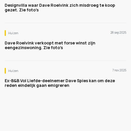
Designvilla waar Dave Roelvink zich misdroeg te koop
gezet. Zie foto’s
28 sep 2025
Huizen
Dave Roelvink verkoopt met forse winst zijn
eengezinswoning. Zie foto’s
7 nov 2025
Huizen
Ex-B&B Vol Liefde-deelnemer Dave Spies kan om deze
reden eindelijk gaan emigreren