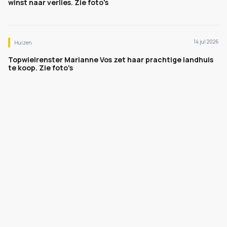
winst naar verlies. Zie foto's
14 jul 2026
Huizen
Topwielrenster Marianne Vos zet haar prachtige landhuis
te koop. Zie foto's