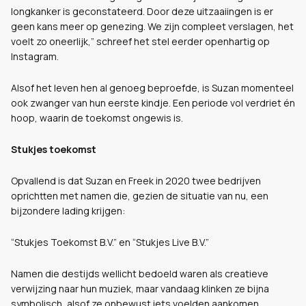
longkanker is geconstateerd. Door deze uitzaaiingen is er
geen kans meer op genezing. We zijn compleet verslagen, het
voelt zo oneerlijk,” schreef het stel eerder openhartig op
Instagram.
Alsof het leven hen al genoeg beproefde, is Suzan momenteel
ook zwanger van hun eerste kindje. Een periode vol verdriet én
hoop, waarin de toekomst ongewis is.
Stukjes toekomst
Opvallend is dat Suzan en Freek in 2020 twee bedrijven
oprichtten met namen die, gezien de situatie van nu, een
bijzondere lading krijgen:
“Stukjes Toekomst B.V.” en “Stukjes Live B.V.”
Namen die destijds wellicht bedoeld waren als creatieve
verwijzing naar hun muziek, maar vandaag klinken ze bijna
symbolisch, alsof ze onbewust iets voelden aankomen.