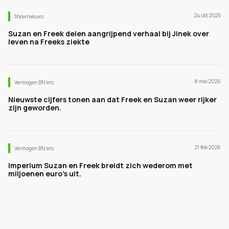
24 okt 2025
Shownieuws
Suzan en Freek delen aangrijpend verhaal bij Jinek over
leven na Freeks ziekte
8 mei 2026
Vermogen BN’ers
Nieuwste cijfers tonen aan dat Freek en Suzan weer rijker
zijn geworden.
21 feb 2026
Vermogen BN’ers
Imperium Suzan en Freek breidt zich wederom met
miljoenen euro's uit.