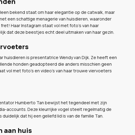
enden
leen bekend staat om haar elegantie op de catwalk, maar
s met een schattige menagerie van huisdieren, waaronder
fret! Haar Instagram staat vol met foto's van haar
lijk dat deze beestjes echt deel uitmaken van haar gezin.
ervoeters
r huisdieren is presentatrice Wendy van Dijk. Ze heeft een
chillende honden geadopteerd die anders misschien geen
t vol met foto's en video's van haar trouwe viervoeters
sentator Humberto Tan bewijst het tegendeel met zijn
dia-accounts. Deze kleurrijke vogel steelt regelmatig de
uidelijk dat hij een geliefd lid is van de familie Tan.
n aan huis