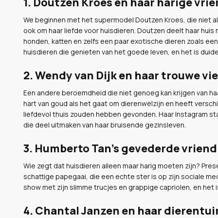
1. Doutzen Kroes en haar harige vri
We beginnen met het supermodel Doutzen Kroes, die niet al
ook om haar liefde voor huisdieren. Doutzen deelt haar hui
honden, katten en zelfs een paar exotische dieren zoals een 
huisdieren die genieten van het goede leven, en het is duide
2. Wendy van Dijk en haar trouwe vi
Een andere beroemdheid die niet genoeg kan krijgen van haa
hart van goud als het gaat om dierenwelzijn en heeft vers
liefdevol thuis zouden hebben gevonden. Haar Instagram staa
die deel uitmaken van haar bruisende gezinsleven.
3. Humberto Tan's gevederde vriend
Wie zegt dat huisdieren alleen maar harig moeten zijn? Pre
schattige papegaai, die een echte ster is op zijn sociale me
show met zijn slimme trucjes en grappige capriolen, en het is d
4. Chantal Janzen en haar dierentui