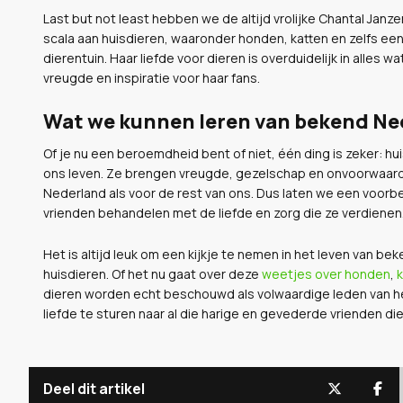
Last but not least hebben we de altijd vrolijke Chantal Janze
scala aan huisdieren, waaronder honden, katten en zelfs een 
dierentuin. Haar liefde voor dieren is overduidelijk in alles w
vreugde en inspiratie voor haar fans.
Wat we kunnen leren van bekend Ne
Of je nu een beroemdheid bent of niet, één ding is zeker: h
ons leven. Ze brengen vreugde, gezelschap en onvoorwaarde
Nederland als voor de rest van ons. Dus laten we een voo
vrienden behandelen met de liefde en zorg die ze verdienen
Het is altijd leuk om een kijkje te nemen in het leven van b
huisdieren. Of het nu gaat over deze
weetjes over honden
,
k
dieren worden echt beschouwd als volwaardige leden van 
liefde te sturen naar al die harige en gevederde vrienden die
Deel dit artikel