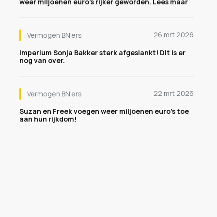
weer miljoenen euro's rijker geworden. Lees maar
26 mrt 2026
Vermogen BN’ers
Imperium Sonja Bakker sterk afgeslankt! Dit is er
nog van over.
22 mrt 2026
Vermogen BN’ers
Suzan en Freek voegen weer miljoenen euro's toe
aan hun rijkdom!