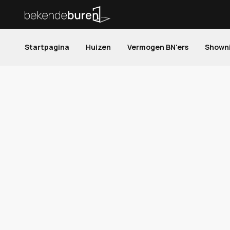
Startpagina
Huizen
Vermogen BN'ers
Shown