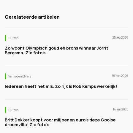
Gerelateerde artikelen
25 feb 2026
Huizen
Zo woont Olympisch goud en brons winnaar Jorrit
Bergsma! Zie foto's
18 mrt 2026
Vermogen BN’ers
Iedereen heeft het mis. Zo rijk is Rob Kemps werkelijk!
14 jun 2025
Huizen
Britt Dekker koopt voor miljoenen euro's deze Gooise
droomvilla! Zie foto's