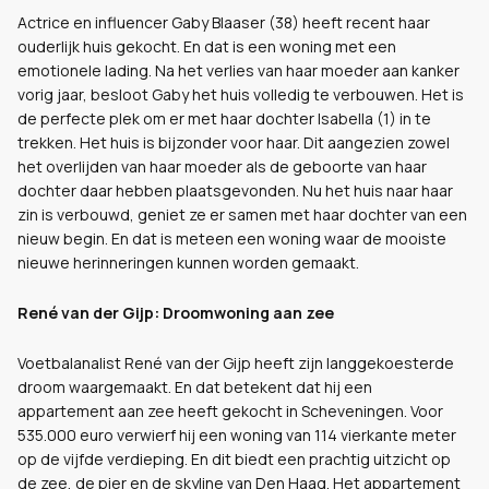
Actrice en influencer Gaby Blaaser (38) heeft recent haar
ouderlijk huis gekocht. En dat is een woning met een
emotionele lading. Na het verlies van haar moeder aan kanker
vorig jaar, besloot Gaby het huis volledig te verbouwen. Het is
de perfecte plek om er met haar dochter Isabella (1) in te
trekken. Het huis is bijzonder voor haar. Dit aangezien zowel
het overlijden van haar moeder als de geboorte van haar
dochter daar hebben plaatsgevonden. Nu het huis naar haar
zin is verbouwd, geniet ze er samen met haar dochter van een
nieuw begin. En dat is meteen een woning waar de mooiste
nieuwe herinneringen kunnen worden gemaakt.
René van der Gijp: Droomwoning aan zee
Voetbalanalist René van der Gijp heeft zijn langgekoesterde
droom waargemaakt. En dat betekent dat hij een
appartement aan zee heeft gekocht in Scheveningen. Voor
535.000 euro verwierf hij een woning van 114 vierkante meter
op de vijfde verdieping. En dit biedt een prachtig uitzicht op
de zee, de pier en de skyline van Den Haag. Het appartement