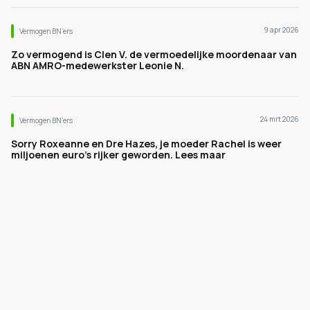
9 apr 2026
Vermogen BN’ers
Zo vermogend is Clen V. de vermoedelijke moordenaar van
ABN AMRO-medewerkster Leonie N.
24 mrt 2026
Vermogen BN’ers
Sorry Roxeanne en Dre Hazes, je moeder Rachel is weer
miljoenen euro's rijker geworden. Lees maar